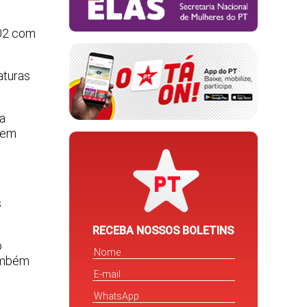
002 com
aturas
Na
o em
s
RECEBA NOSSOS BOLETINS
o
também
m