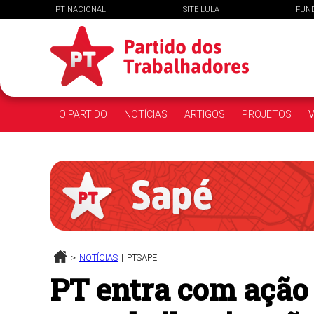
PT NACIONAL
SITE LULA
FUN
O PARTIDO
NOTÍCIAS
ARTIGOS
PROJETOS
V
>
NOTÍCIAS
|
PTSAPE
PT entra com ação 