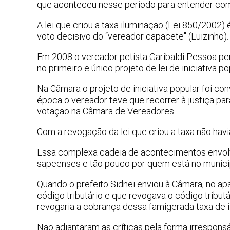
que aconteceu nesse período para entender com
A lei que criou a taxa iluminação (Lei 850/2002)
voto decisivo do “vereador capacete" (Luizinho).
Em 2008 o vereador petista Garibaldi Pessoa per
no primeiro e único projeto de lei de iniciativa p
Na Câmara o projeto de iniciativa popular foi co
época o vereador teve que recorrer à justiça par
votação na Câmara de Vereadores.
Com a revogação da lei que criou a taxa não hav
Essa complexa cadeia de acontecimentos envolv
sapeenses e tão pouco por quem está no municí
Quando o prefeito Sidnei enviou à Câmara, no apa
código tributário e que revogava o código tributá
revogaria a cobrança dessa famigerada taxa de 
Não adiantaram as críticas pela forma irrespon