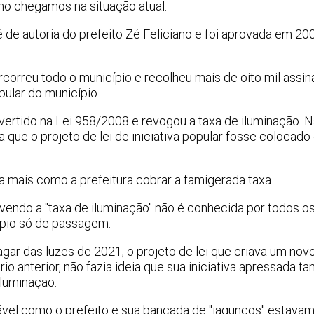
o chegamos na situação atual.
 é de autoria do prefeito Zé Feliciano e foi aprovada em 2
correu todo o município e recolheu mais de oito mil assin
opular do município.
nvertido na Lei 958/2008 e revogou a taxa de iluminação. 
a que o projeto de lei de iniciativa popular fosse colocad
ia mais como a prefeitura cobrar a famigerada taxa.
endo a "taxa de iluminação" não é conhecida por todos o
pio só de passagem.
gar das luzes de 2021, o projeto de lei que criava um nov
rio anterior, não fazia ideia que sua iniciativa apressada 
iluminação.
sável como o prefeito e sua bancada de "jagunços" estava