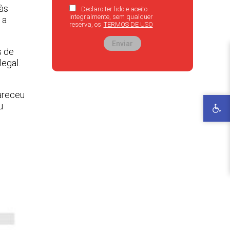
 às
Declaro ter lido e aceito
integralmente, sem qualquer
 a
reserva, os
TERMOS DE USO
Enviar
s de
egal.
areceu
u