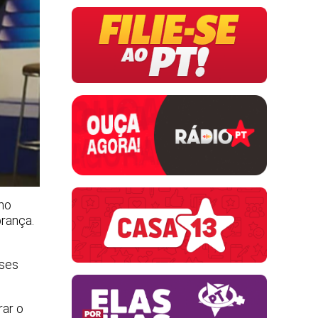
(no
brança.
nses
rar o