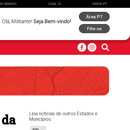
NO SENADO
CASA 13
RÁDIO PT
Área PT
Olá,
Militante
!
Seja Bem-vindo!
Filie-se
Leia notícias de outros Estados e
 da
Municípios: