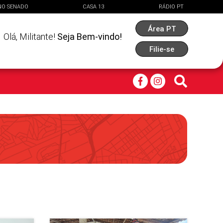
NO SENADO
CASA 13
RÁDIO PT
Área PT
Olá,
Militante
!
Seja Bem-vindo!
Filie-se