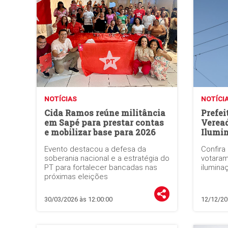
NOTÍCIAS
NOTÍCI
Cida Ramos reúne militância
Prefei
em Sapé para prestar contas
Verea
e mobilizar base para 2026
Ilumi
Evento destacou a defesa da
Confira
soberania nacional e a estratégia do
votaram
PT para fortalecer bancadas nas
ilumina
próximas eleições
30/03/2026 às 12:00:00
12/12/20