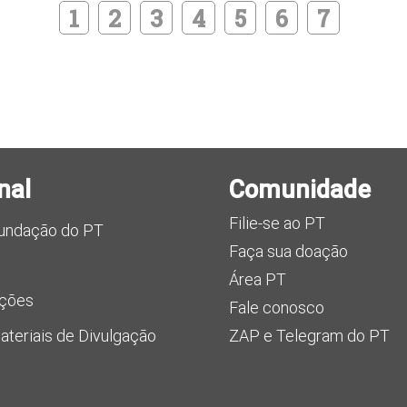
1
2
3
4
5
6
7
nal
Comunidade
Filie-se ao PT
Fundação do PT
Faça sua doação
Área PT
uções
Fale conosco
teriais de Divulgação
ZAP e Telegram do PT